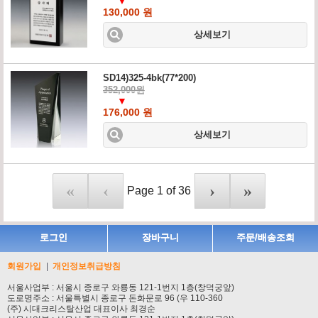
▼
130,000 원
상세보기
SD14)325-4bk(77*200)
352,000원
▼
176,000 원
상세보기
«
‹
›
»
로그인
장바구니
주문/배송조회
회원가입
개인정보취급방침
서울사업부
: 서울시 종로구 와룡동 121-1번지 1층(창덕궁앞)
도로명주소 : 서울특별시 종로구 돈화문로 96 (우 110-360
(주) 시대크리스탈산업 대표이사 최경순